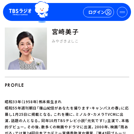
ログイン
宮崎美子
マイページ
みやざきよしこ
新規会員登録
ログイン
PROFILE
昭和33年（1958年）熊本県生まれ
今日の番組表
昭和55年週刊朝日「篠山紀信があなたを撮ります・キャンパスの春」に応
募し1月25日に掲載となる。これを機に、ミノルタ・カメラTVCMに出
週間番組表
演、話題の人となる。同年10月TBSテレビ小説「元気です！」主演で、本格
トピックス
的デビュー。その後、数多くの映画やドラマに出演。2000年、映画「雨あ
TBS Podcast
がる」では第24回日本アカデミー賞優秀助演女優賞、『第43回ブルーリ