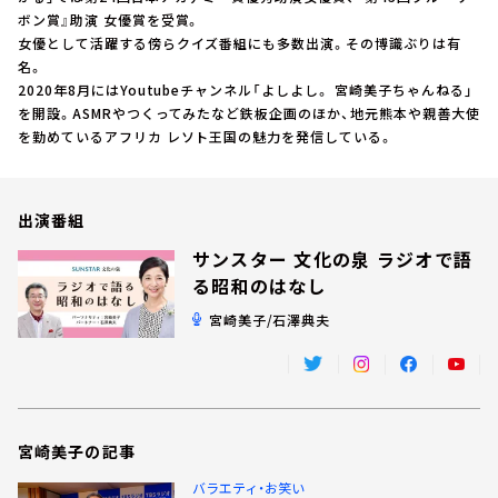
お知らせ
ボン賞』助演 女優賞を受賞。
イベント・グッズ
女優として活躍する傍らクイズ番組にも多数出演。その博識ぶりは有
YouTube
名。
会社情報
2020年8月にはYoutubeチャンネル「よしよし。 宮崎美子ちゃんねる」
を開設。ASMRやつくってみたなど鉄板企画のほか、地元熊本や親善大使
を勤めているアフリカ レソト王国の魅力を発信している。
出演番組
サンスター 文化の泉 ラジオで語
る昭和のはなし
宮崎美子/石澤典夫
宮崎美子の記事
バラエティ・お笑い