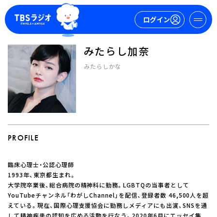
ログイン
みたらし加奈
マイページ
みたらしかな
新規会員登録
ログイン
PROFILE
臨床心理士・公認心理師
今日の番組表
1993年、東京都生まれ。
大学院卒業後、総合病院の精神科に勤務。LGBTQの当事者として
週間番組表
YouTubeチャンネル「わがしChannel」を配信、登録者数 46,500人を超
トピックス
えている。現在、国際心理支援協会に勤務しメディアにも出演、SNSを通
TBS Podcast
して精神疾患の認知を広める活動を行なう。2020年6月にエッセイ集