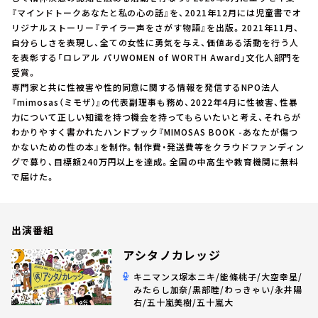
お知らせ
『マインドトークあなたと私の心の話』を、2021年12月には児童書でオ
イベント・グッズ
リジナルストーリー『テイラー声をさがす物語』を出版。2021年11月、
YouTube
自分らしさを表現し、全ての女性に勇気を与え、価値ある活動を行う人
会社情報
を表彰する「ロレアル パリWOMEN of WORTH Award」文化人部門を
受賞。
専門家と共に性被害や性的同意に関する情報を発信するNPO法人
『mimosas（ミモザ）』の代表副理事も務め、2022年4月に性被害、性暴
力について正しい知識を持つ機会を持ってもらいたいと考え、それらが
わかりやすく書かれたハンドブック『MIMOSAS BOOK -あなたが傷つ
かないための性の本』を制作。制作費・発送費等をクラウドファンディン
グで募り、目標額240万円以上を達成。全国の中高生や教育機関に無料
で届けた。
出演番組
アシタノカレッジ
キニマンス塚本ニキ/能條桃子/大空幸星/
みたらし加奈/黒部睦/わっきゃい/永井陽
右/五十嵐美樹/五十嵐大