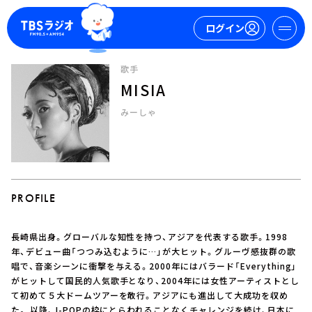
ログイン
歌手
MISIA
マイページ
みーしゃ
新規会員登録
ログイン
PROFILE
長崎県出身。グローバルな知性を持つ、アジアを代表する歌手。1998
今日の番組表
年、デビュー曲「つつみ込むように…」が大ヒット。グルーヴ感抜群の歌
唱で、音楽シーンに衝撃を与える。2000年にはバラード「Everything」
週間番組表
がヒットして国民的人気歌手となり、2004年には女性アーティストとし
トピックス
て初めて５大ドームツアーを敢行。アジアにも進出して大成功を収め
TBS Podcast
た。 以降、J-POPの枠にとらわれることなくチャレンジを続け、日本に