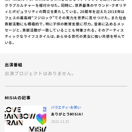
お知らせ
クラブカルチャーを根付かせた。同時に、世界基準のサウンド・クオリテ
イベント・グッズ
ィとポピュラリティの両立を果たしている。20周年を迎えた2018年は
YouTube
フェスの最高峰“フジロック”でその実力を世界に見せつけた。また社会
会社情報
貢献活動にも積極的で、特に子供の教育支援に尽力。音楽に込めるメッ
セージと、貢献活動が一致していることも特筆される。そのアーティス
ティックなライフスタイルは、あらゆる世代の男女に強い共感を呼んで
いる。
出演番組
出演プロジェクトはありません。
MISIAの記事
バラエティ・お笑い
ありがとうMISIA！
2021.12.25