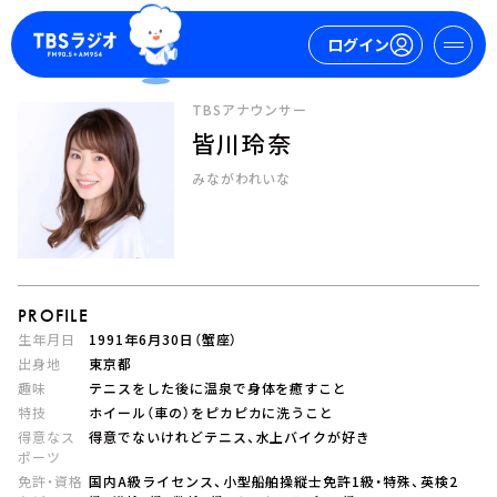
ログイン
TBSアナウンサー
皆川玲奈
マイページ
みながわれいな
新規会員登録
ログイン
PROFILE
生年月日
1991年6月30日（蟹座）
出身地
東京都
趣味
テニスをした後に温泉で身体を癒すこと
今日の番組表
特技
ホイール（車の）をピカピカに洗うこと
週間番組表
得意なス
得意でないけれどテニス、水上バイクが好き
トピックス
ポーツ
TBS Podcast
免許・資格
国内A級ライセンス、小型船舶操縦士免許1級・特殊、英検2