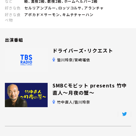
など
級、漢検2級、数検2級、ホームヘルパー2級
お知らせ
好きな色
セルリアンブルー、ロッソコルサ、アランチャ
イベント・グッズ
好きな食
アボカド×サーモン、キムチチャーハン
YouTube
べ物
会社情報
出演番組
ドライバーズ・リクエスト
皆川玲奈/宮崎瑠依
SMBCモビット presents 竹中
直人～月夜の蟹～
竹中直人/皆川玲奈