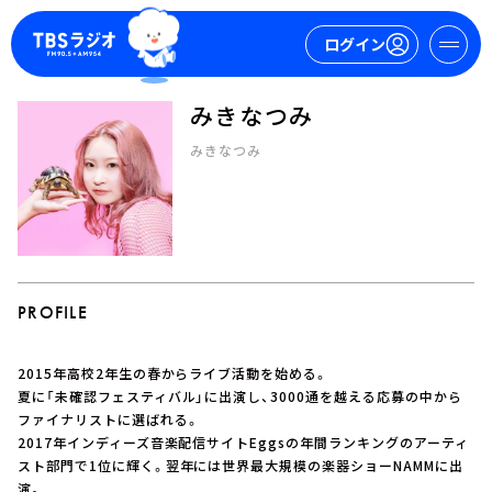
ログイン
みきなつみ
マイページ
みきなつみ
新規会員登録
ログイン
PROFILE
2015年高校2年生の春からライブ活動を始める。
今日の番組表
夏に「未確認フェスティバル」に出演し、3000通を越える応募の中から
ファイナリストに選ばれる。
週間番組表
2017年インディーズ音楽配信サイトEggsの年間ランキングのアーティ
トピックス
スト部門で1位に輝く。翌年には世界最大規模の楽器ショーNAMMに出
TBS Podcast
演。