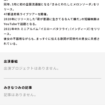
お知らせ
同年、3月に初の全国流通盤となる『きみとわたしとメロンソーダ』をリ
イベント・グッズ
リース。
YouTube
47都道府県ライブツアーを開催。
会社情報
2020年にリリースした「君が普通に生きてるなんて嫌だ」の短編映画は
YouTubeで話題となる。
2021年4th ミニアルバム『イエローバタフライ』（インディーズ）をリリ
ース。
彼女の不器用ながらも、まっすぐに伝える歌詞が同世代の男女に共感さ
れている。
出演番組
出演プロジェクトはありません。
みきなつみの記事
記事はありません。