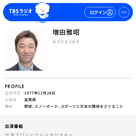
ログイン
増田雅昭
マイページ
ますだまさあき
新規会員登録
ログイン
PROFILE
生年月日
1977年12月26日
出身地
滋賀県
趣味
野球、スノーボード、スポーツと天気の関係をさぐること
今日の番組表
週間番組表
トピックス
出演番組
TBS Podcast
出演プロジェクトはありません。