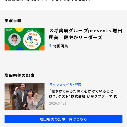
お知らせ
イベント・グッズ
YouTube
出演番組
会社情報
スギ薬局グループpresents 増田
明美 健やかリーダーズ
増田明美
増田明美の記事
ライフスタイル・健康
「健やかであるために心がけていること
は？」ゲスト：株式会社 ひかりファーマ 代表
取締役・庄司健太郎 さん
2026.07.31
増田明美の記事一覧はこちら