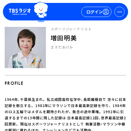
ログイン
スポーツジャーナリスト
増田明美
マイページ
ますだあけみ
新規会員登録
ログイン
PROFILE
1964年、千葉県生まれ。 私立成田高校在学中、長距離種目で 次々に日本
今日の番組表
記録を樹立する。 1982年にマラソンで日本最高新記録を作り、 1984年
のロス五輪ではメダルを期待されたが、 無念の途中棄権。 1992年に引
週間番組表
退するまでの13年間に残した記録は 日本最高記録12回、世界最高記録2
トピックス
回更新。 現在はスポーツジャーナリストとして 執筆活動・マラソン中継
TBS Podcast
の解説に携わるほか、 ナレーションなどでも活動中。