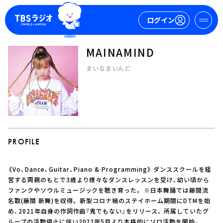
ログイン
MAINAMIND
マイページ
まいなまいんど
新規会員登録
ログイン
PROFILE
《Vo、Dance、Guitar、Piano & Programming》 ダンススクールを経
今日の番組表
営する両親のもとで3歳より様々なダンスレッスンを受け、幼い頃から
ファンクやソウルミュージックを聴き育った。 ※⽇本舞踊では藤間流
週間番組表
名取(藤間 新舞)を収得。 新型コロナ禍のステイホーム期間にDTMを始
トピックス
め、2021年自身の作詞作曲『鬼でもない』をリリース、 所属していたグ
TBS Podcast
ループの活動停止に伴い2022年5月より本格的にソロ活動を開始。