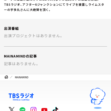
お知らせ
TBSラジオ、アフター6ジャンクションにてライブを披露しライムスタ
イベント・グッズ
ーの宇多丸さんに大絶賛を頂く。
YouTube
会社情報
出演番組
出演プロジェクトはありません。
MAINAMINDの記事
記事はありません。
MAINAMIND