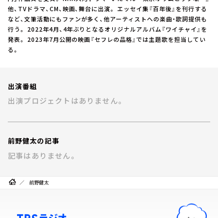
お知らせ
他、TVドラマ、CM、映画、舞台に出演。 エッセイ集『百年後』を刊行する
イベント・グッズ
など、文筆活動にもファンが多く、他アーティストへの楽曲・歌詞提供も
YouTube
行う。 2022年4月、4年ぶりとなるオリジナルアルバム『ワイチャイ』を
会社情報
発表。 2023年7月公開の映画『セフレの品格』では主題歌を担当してい
る。
出演番組
出演プロジェクトはありません。
前野健太の記事
記事はありません。
前野健太