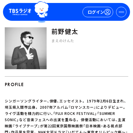
ログイン
前野健太
マイページ
まえのけんた
新規会員登録
ログイン
PROFILE
シンガーソングライター、俳優、エッセイスト。 1979年2月6日生まれ、
今日の番組表
埼玉県入間市出身。 2007年アルバム『ロマンスカー』によりデビュー。
ライヴ活動を精力的に行い、「FUJI ROCK FESTIVAL」「SUMMER
週間番組表
SONIC」など音楽フェスへの出演を重ねる。 俳優活動においては、主演
トピックス
映画『ライブテープ』が第22回東京国際映画祭「日本映画・ある視点部
TBS Podcast
門」作品賞を受賞。 NHK大河ドラマ『いだてん～東京オリムピック噺～』