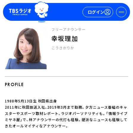
ログイン
フリーアナウンサー
幸坂理加
マイページ
こうさかりか
新規会員登録
ログイン
PROFILE
1988年5月13日生 秋田県出身
今日の番組表
2011年に秋田放送入社、2019年3月まで勤務。夕方ニュース番組のキャ
スターやスポーツ取材レポート、ラジオパーソナリティも。「情報ライブ
週間番組表
ミヤネ屋」で、林アナウンサーの代打も経験。硬派なニュースも経験して
トピックス
きたオールマイティなアナウンサー。
TBS Podcast