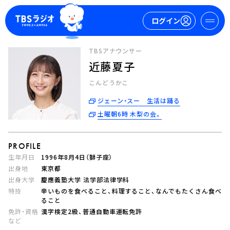
ログイン
TBSアナウンサー
近藤夏子
マイページ
こんどうかこ
新規会員登録
ログイン
ジェーン・スー 生活は踊る
土曜朝6時 木梨の会。
PROFILE
生年月日
1996年8月4日（獅子座）
出身地
東京都
出身大学
慶應義塾大学 法学部法律学科
今日の番組表
特技
辛いものを食べること、料理すること、なんでもたくさん食べ
週間番組表
ること
トピックス
免許・資格
漢字検定2級、普通自動車運転免許
など
TBS Podcast