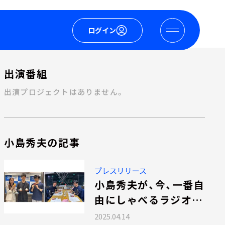
ログイン
出演番組
出演プロジェクトはありません。
小島秀夫の記事
プレスリリース
小島秀夫が、今、一番自
由にしゃべるラジオ番
組。【コジ10 小島秀
2025.04.14