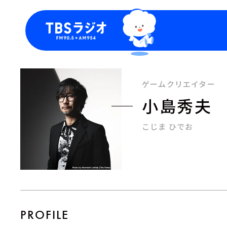
今日の番組表
トピッ
週間番組表
TBS
ゲームクリエイター
Podca
小島秀夫
お知ら
こじま ひでお
PROFILE