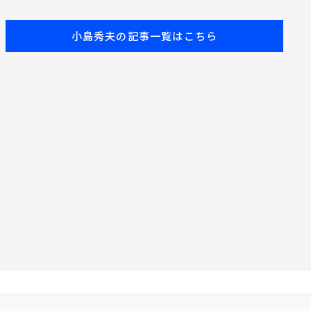
夫の『最高の10時にし
よう』】 番組初ゲス
小島秀夫の記事一覧はこちら
トは俳優の西島秀俊さ
ん！