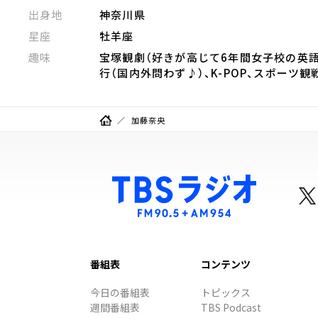
出身地
神奈川県
星座
牡羊座
趣味
宝塚観劇（好きが高じて6年間女子校の英
行（国内外問わず♪）、K-POP、スポーツ
加藤奈央
番組表
コンテンツ
今日の番組表
トピックス
週間番組表
TBS Podcast