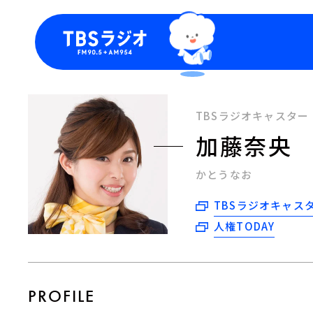
今日の番組表
トピッ
週間番組表
TBS
TBSラジオキャスター
Podca
加藤奈央
お知ら
かとうなお
TBSラジオキャス
人権TODAY
PROFILE