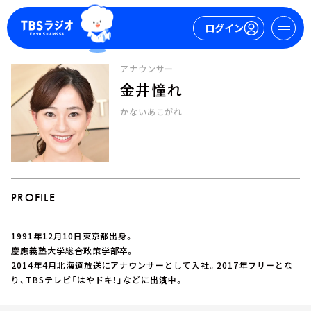
ログイン
アナウンサー
金井憧れ
マイページ
かないあこがれ
新規会員登録
ログイン
PROFILE
1991年12月10日東京都出身。
今日の番組表
慶應義塾大学総合政策学部卒。
2014年4月北海道放送にアナウンサーとして入社。2017年フリーとな
週間番組表
り、TBSテレビ「はやドキ！」などに出演中。
トピックス
TBS Podcast