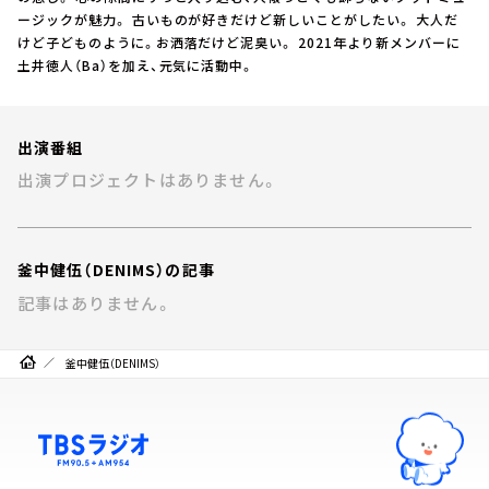
お知らせ
ージックが魅力。 古いものが好きだけど新しいことがしたい。 大人だ
イベント・グッズ
けど子どものように。お洒落だけど泥臭い。 2021年より新メンバーに
YouTube
土井徳人（Ba）を加え、元気に活動中。
会社情報
出演番組
出演プロジェクトはありません。
釜中健伍（DENIMS）の記事
記事はありません。
釜中健伍（DENIMS）