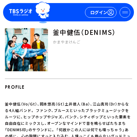
ログイン
釜中健伍（DENIMS）
マイページ
かまやまけんご
新規会員登録
ログイン
PROFILE
釜中健伍（Vo/Gt）、岡本悠亮（Gt）土井徳人（Ba）、江山真司（Dr）からな
今日の番組表
る4人組バンド。 ファンク、ブルースといったブラックミュージックを
ルーツに、ヒップホップやジャズ、パンク、シティポップといった要素を
週間番組表
自由自在にミックスし、オープンなマインドで音を鳴らせばたちまち
トピックス
「DENIMS印」のサウンドに。 「何故かこの人には何でも喋っちゃう」あ
TBS Podcast
の感じ。 心の隙間にすっと入り込む、人懐っこくも飾らないグッドミュ