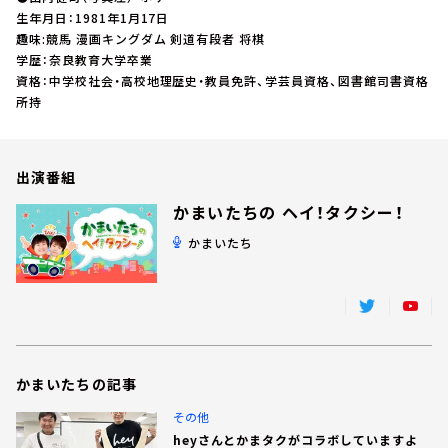
お知らせ
生年月日：1981年1月17日
イベント・グッズ
趣味:競馬 漫画キングダム 剣道有段者 将棋
YouTube
学歴：奈良教育大学卒業
会社情報
資格：中学校社会・高校地理歴史・教員免許、学芸員資格、図書館司書資格
所持
出演番組
かまいたちの ヘイ！タクシー！
かまいたち
かまいたちの記事
その他
heyさんとかまタクがコラボしていますよ