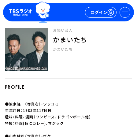
ログイン
お笑い芸人
かまいたち
マイページ
かまいたち
新規会員登録
ログイン
PROFILE
●濱家隆一（写真右）・ツッコミ
今日の番組表
生年月日：1983年11月6日
趣味：料理、漫画（ワンピース、ドラゴンボール他）
週間番組表
特技：料理(特にカレー)、マジック
トピックス
TBS Podcast
●山内健司（写真左）・ボケ