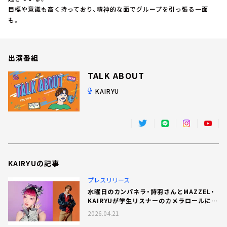
お知らせ
目標や意識も高く持っており、精神的な面でグループを引っ張る一面
イベント・グッズ
も。
YouTube
会社情報
出演番組
TALK ABOUT
KAIRYU
KAIRYUの記事
プレスリリース
水曜日のカンパネラ・詩羽さんとMAZZEL・
KAIRYUが学生リスナーのカメラロールに刻
まれた「4月のリアルなストーリー」に迫る！
2026.04.21