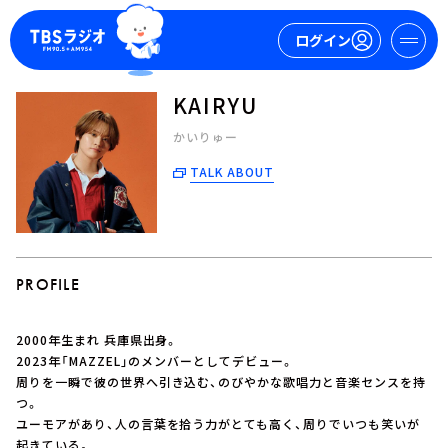
ログイン
KAIRYU
マイページ
かいりゅー
TALK ABOUT
新規会員登録
ログイン
PROFILE
2000年生まれ 兵庫県出身。
今日の番組表
2023年「MAZZEL」のメンバーとしてデビュー。
周りを一瞬で彼の世界へ引き込む、のびやかな歌唱力と音楽センスを持
週間番組表
つ。
トピックス
ユーモアがあり、人の言葉を拾う力がとても高く、周りでいつも笑いが
TBS Podcast
起きている。