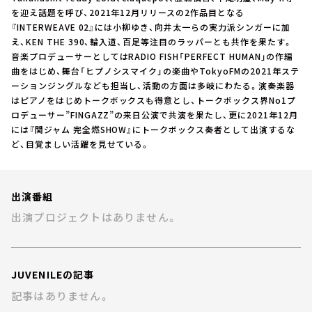
お知らせ
を迎え話題を呼び、2021年12月リリースの2作品目となる
イベント・グッズ
『INTERWEAVE 02』には小柳ゆき、向井太一らの実力派シンガーに加
YouTube
え、KEN THE 390、輪入道、百足等注目のラッパーとも共作を果たす。
会社情報
音楽プロデューサーとしてはRADIO FISH「PERFECT HUMAN」の作編
曲をはじめ、舞台「ヒプノシスマイク」の楽曲やTokyoFMの2021年ステ
ーションジングルなども担当し、活動の方面は多岐にわたる。演奏楽器
はピアノをはじめトークボックスも得意とし、トークボックス界No1プ
ロデューサー”FINGAZZ”の来日公演で共演を果たし、更に2021年12月
には『関ジャム 完全燃SHOW』にトークボックス奏者として出演するな
ど、目覚ましい活躍を見せている。
出演番組
出演プロジェクトはありません。
JUVENILEの記事
記事はありません。