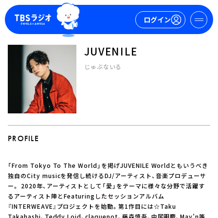
ログイン
JUVENILE
マイページ
じゅぶないる
新規会員登録
ログイン
PROFILE
「From Tokyo To The World」を掲げJUVENILE Worldともいうべき
今日の番組表
独自のCity musicを発信し続けるDJ/アーティスト、音楽プロデューサ
ー。 2020年、アーティストとして「愛」をテーマに様々な分野で活躍す
週間番組表
るアーティスト陣とFeaturingしたセッションアルバム
トピックス
『INTERWEAVE』プロジェクトを始動。第1作目には☆Taku
TBS Podcast
Takahashi、Teddy Loid、claquepot、藤森慎吾、中尾明慶、May’n等