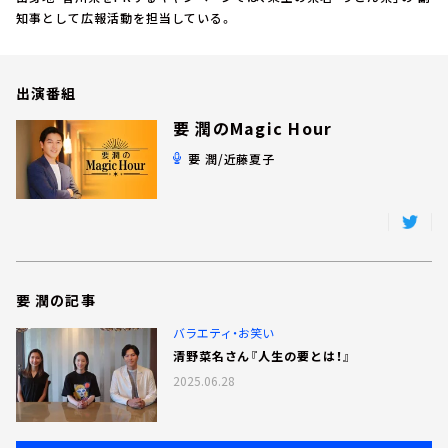
お知らせ
知事として広報活動を担当している。
イベント・グッズ
YouTube
会社情報
出演番組
要 潤のMagic Hour
要 潤/近藤夏子
要 潤の記事
バラエティ・お笑い
清野菜名さん『人生の要とは！』
2025.06.28