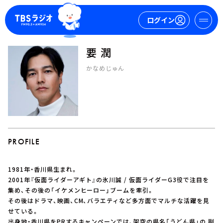
ログイン
要 潤
マイページ
かなめじゅん
新規会員登録
ログイン
PROFILE
1981年・香川県生まれ。
今日の番組表
2001年『仮面ライダーアギト』の氷川誠 / 仮面ライダーG3役で注目を
集め、その後の「イケメンヒーロー」ブームを牽引。
週間番組表
その後はドラマ、映画、CM、バラエティなど多方面でマルチな活躍を見
トピックス
せている。
TBS Podcast
出身地・香川県をPRするキャンペーンでは、架空の県名「うどん県」の 副