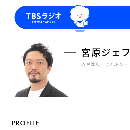
今日の番組表
トピッ
週間番組表
TBS
宮原ジェ
Podca
お知ら
みやはら じぇふりー
PROFILE