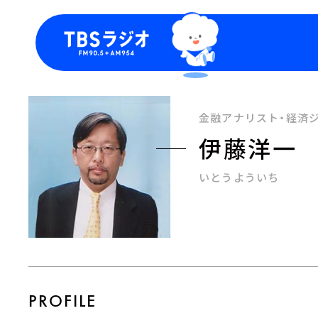
今日の番組表
トピッ
週間番組表
TBS
金融アナリスト・経済
Podca
伊藤洋一
お知ら
いとうよういち
PROFILE