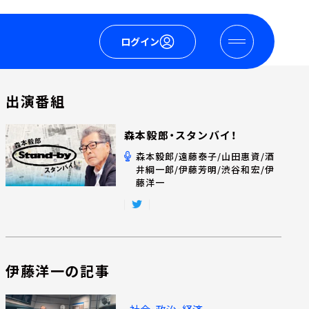
ログイン
出演番組
森本毅郎・スタンバイ！
森本毅郎/遠藤泰子/山田惠資/酒
井綱一郎/伊藤芳明/渋谷和宏/伊
藤洋一
伊藤洋一の記事