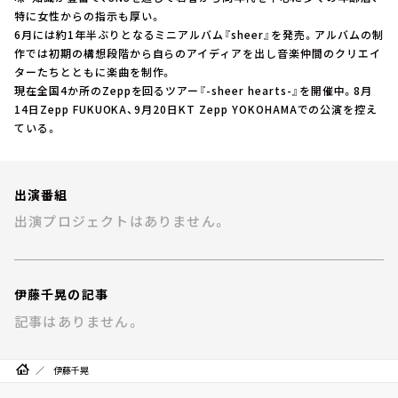
お知らせ
特に女性からの指示も厚い。
イベント・グッズ
6月には約1年半ぶりとなるミニアルバム『sheer』を発売。アルバムの制
YouTube
作では初期の構想段階から自らのアイディアを出し音楽仲間のクリエイ
会社情報
ターたちとともに楽曲を制作。
現在全国4か所のZeppを回るツアー『-sheer hearts-』を開催中。8月
14日Zepp FUKUOKA、9月20日KT Zepp YOKOHAMAでの公演を控え
ている。
出演番組
出演プロジェクトはありません。
伊藤千晃の記事
記事はありません。
伊藤千晃