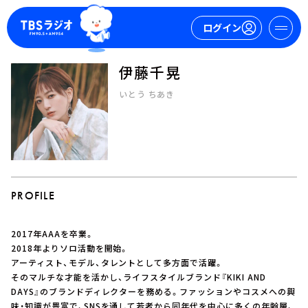
ログイン
伊藤千晃
マイページ
いとう ちあき
新規会員登録
ログイン
PROFILE
2017年AAAを卒業。
今日の番組表
2018年よりソロ活動を開始。
アーティスト、モデル、タレントとして多方面で活躍。
週間番組表
そのマルチな才能を活かし、ライフスタイルブランド『KIKI AND
トピックス
DAYS』のブランドディレクターを務める。ファッションやコスメへの興
TBS Podcast
味・知識が豊富で、SNSを通して若者から同年代を中心に多くの年齢層、