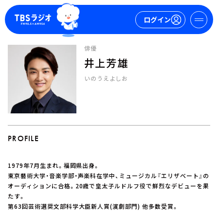
ログイン
俳優
井上芳雄
マイページ
いのうえよしお
新規会員登録
ログイン
PROFILE
1979年7月生まれ。福岡県出身。
今日の番組表
東京藝術大学・音楽学部・声楽科在学中、ミュージカル『エリザべート』の
オーディションに合格。20歳で皇太子ルドルフ役で鮮烈なデビューを果
週間番組表
たす。
トピックス
第63回芸術選奨文部科学大臣新人賞(演劇部門) 他多数受賞。
TBS Podcast