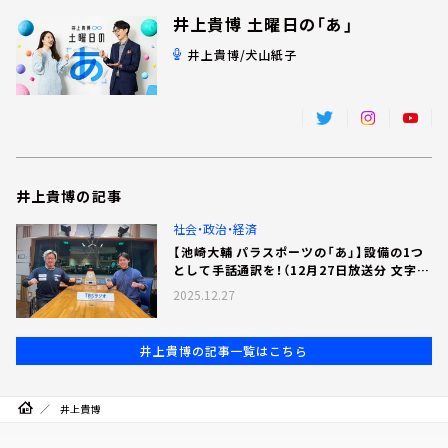
お知らせ
井上貴博 土曜日の「あ」
イベント・グッズ
井上貴博/犬山紙子
YouTube
会社情報
井上貴博の記事
社会・政治・経済
【池崎大輔 パラスポーツの「あ」】設備の1つ
として手話通訳を！（12月27日放送分 文字お
こし）
2025.12.27
井上貴博の記事一覧はこちら
井上貴博