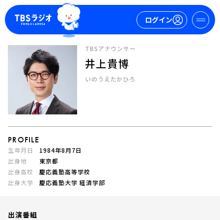
ログイン
TBSアナウンサー
井上貴博
マイページ
いのうえたかひろ
新規会員登録
ログイン
PROFILE
生年月日
1984年8月7日
出身地
東京都
出身高校
慶応義塾高等学校
今日の番組表
出身大学
慶応義塾大学 経済学部
週間番組表
トピックス
TBS Podcast
出演番組