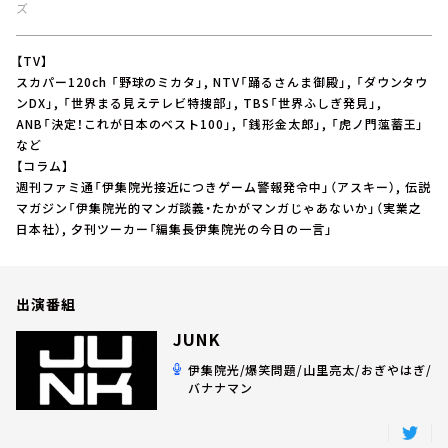
お知らせ
ズ
イベント・グッズ
YouTube
【TV】
会社情報
スカパー120ch 「野球のミカタ」, NTV「踊るさんま御殿」, 「ダウンタウ
ンDX」, 「世界まる見えテレビ特捜部」, TBS「世界ふしぎ発見」,
ANB「決定！これが日本のベスト100」, 「銭形金太郎」, 「虎ノ門薀蓄王」
など
【コラム】
週刊ファミ通「伊集院光接近につきゲーム警報発令中」（アスキー）, 伝説
マガジン「伊集院光的マンガ談義・たかがマンガじゃあないか」（実業之
日本社）, 夕刊ツーカー「編集長伊集院光の今日の一言」
出演番組
JUNK
伊集院光/爆笑問題/山里亮太/おぎやはぎ/
バナナマン