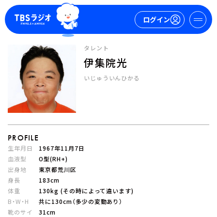
ログイン
タレント
伊集院光
マイページ
いじゅういんひかる
新規会員登録
ログイン
PROFILE
生年月日
1967年11月7日
血液型
O型(RH+)
出身地
東京都荒川区
今日の番組表
身長
183cm
週間番組表
体重
130kg (その時によって違います)
トピックス
B・W・H
共に130cm（多少の変動あり）
TBS Podcast
靴のサイ
31cm