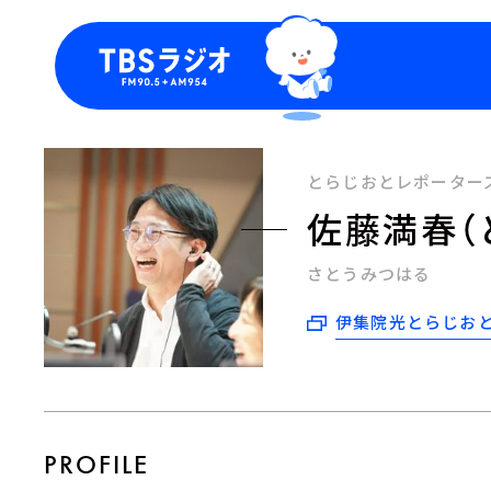
今日の番組表
トピッ
週間番組表
TBS
とらじおとレポーター
Podca
佐藤満春（
お知ら
さとうみつはる
伊集院光とらじお
PROFILE