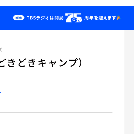
クス
イベント・グッ
ズ
ズ
st
YouTube
どきどきキャンプ）
せ
会社情報
と