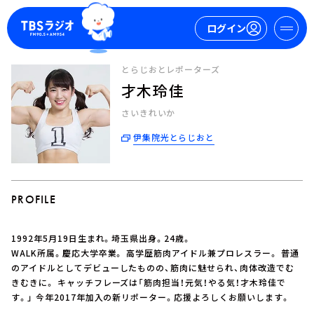
ログイン
とらじおとレポーターズ
才木玲佳
マイページ
さいきれいか
新規会員登録
ログイン
伊集院光とらじおと
PROFILE
1992年5月19日生まれ。埼玉県出身。24歳。
今日の番組表
WALK所属。慶応大学卒業。 高学歴筋肉アイドル兼プロレスラー。 普通
のアイドルとしてデビューしたものの、筋肉に魅せられ、肉体改造でむ
週間番組表
きむきに。 キャッチフレーズは「筋肉担当！元気！やる気！才木玲佳で
トピックス
す。」 今年2017年加入の新リポーター。応援よろしくお願いします。
TBS Podcast