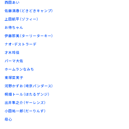
お知らせ
西田あい
イベント・グッズ
佐藤満春（どきどきキャンプ）
YouTube
上田航平（ゾフィー）
会社情報
お侍ちゃん
伊藤那美（ターリーターキー）
ナオ・デストラーデ
才木玲佳
パーマ大佐
ホームランなみち
東塚菜実子
河野かずお（埼京パンダース）
桐畑トール（ほたるゲンジ）
出井隼之介（ヤーレンズ）
小田祐一郎（だーりんず）
母心