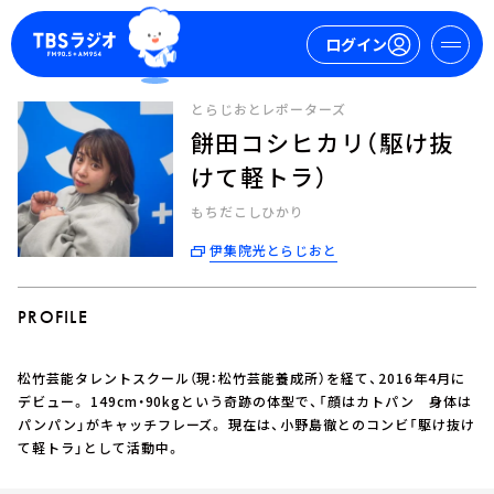
ログイン
とらじおとレポーターズ
餅田コシヒカリ（駆け抜
マイページ
けて軽トラ）
新規会員登録
ログイン
もちだこしひかり
伊集院光とらじおと
PROFILE
松竹芸能タレントスクール（現：松竹芸能養成所）を経て、2016年4月に
今日の番組表
デビュー。 149cm・90kgという奇跡の体型で、「顔はカトパン 身体は
週間番組表
パンパン」がキャッチフレーズ。 現在は、小野島徹とのコンビ「駆け抜け
て軽トラ」として活動中。
トピックス
TBS Podcast