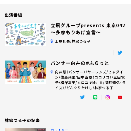
お知らせ
イベント・グッズ
出演番組
YouTube
会社情報
立飛グループpresents 東京042
～多摩もりあげ宣言～
土屋礼央/林家つる子
パンサー向井の#ふらっと
向井慧（パンサー）/ヤーレンズ/ヒャダイ
ン/佐藤栞里/田中直樹（ココリコ）/三田寛
子/横澤夏子/ヒロユキMc-Ⅱ/関町知弘（ラ
イス）/どんぐりたけし/林家つる子
林家つる子の記事
カルチャー