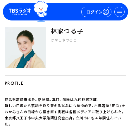
ログイン
林家つる子
マイページ
はやしやつるこ
新規会員登録
ログイン
PROFILE
群馬県高崎市出身。落語家。真打。師匠は九代林家正蔵。
今日の番組表
新しい目線から落語を作り替える試みにも意欲的で、古典落語「芝浜」を
おかみさんの目線から描き直す挑戦は各種メディアに取り上げられた。
週間番組表
東京都八王子市中央大学落語研究会出身。立川市にも４年間住んでい
トピックス
た。
TBS Podcast