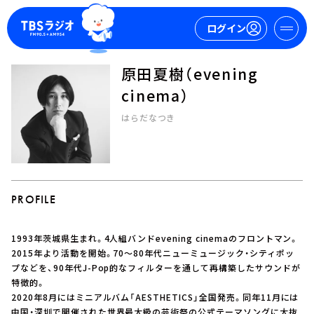
ログイン
原田夏樹（evening
マイページ
cinema）
はらだなつき
新規会員登録
ログイン
PROFILE
1993年茨城県生まれ。4人組バンドevening cinemaのフロントマン。
今日の番組表
2015年より活動を開始。70～80年代ニューミュージック・シティポッ
プなどを、90年代J-Pop的なフィルターを通して再構築したサウンドが
週間番組表
特徴的。
トピックス
2020年8月にはミニアルバム「AESTHETICS」全国発売。同年11月には
TBS Podcast
中国・深圳で開催された世界最大級の芸術祭の公式テーマソングに大抜