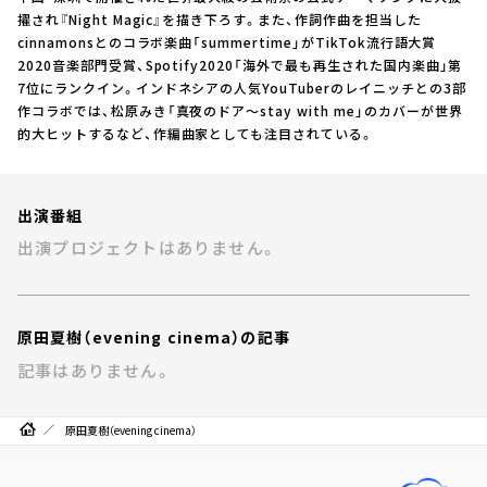
お知らせ
擢され『Night Magic』を描き下ろす。また、作詞作曲を担当した
イベント・グッズ
cinnamonsとのコラボ楽曲「summertime」がTikTok流行語大賞
YouTube
2020音楽部門受賞、Spotify2020「海外で最も再生された国内楽曲」第
会社情報
7位にランクイン。インドネシアの人気YouTuberのレイニッチとの3部
作コラボでは、松原みき「真夜のドア～stay with me」のカバーが世界
的大ヒットするなど、作編曲家としても注目されている。
出演番組
出演プロジェクトはありません。
原田夏樹（evening cinema）の記事
記事はありません。
原田夏樹（evening cinema）