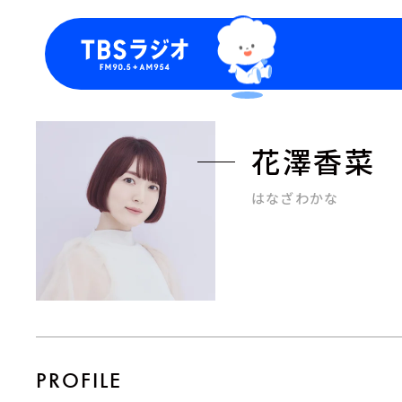
今日の番組表
トピッ
週間番組表
TBS
花澤香菜
Podca
お知ら
はなざわかな
PROFILE