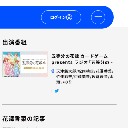
ログイン
出演番組
五等分の花嫁 カードゲーム
presents ラジオ『五等分の花
嫁＊』
天津飯大郎/松岡禎丞/花澤香菜/
竹達彩奈/伊藤美来/佐倉綾音/水
瀬いのり
花澤香菜の記事