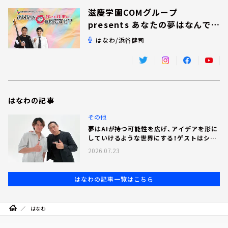
お知らせ
滋慶学園COMグループ
イベント・グッズ
presents あなたの夢はなんです
YouTube
か？
はなわ/浜谷健司
会社情報
はなわの記事
その他
夢はAIが持つ可能性を広げ、アイデアを形に
していけるような世界にする！ゲストはシス
テムエンジニアの西山颯太さん！
2026.07.23
はなわの記事一覧はこちら
はなわ