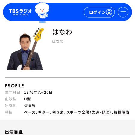
ログイン
はなわ
マイページ
はなわ
新規会員登録
ログイン
PROFILE
生年月日
1976年7月20日
血液型
O型
出身地
佐賀県
今日の番組表
特技
ベース、ギター、利き米、スポーツ全般（柔道・野球）、相撲解説
週間番組表
トピックス
TBS Podcast
出演番組