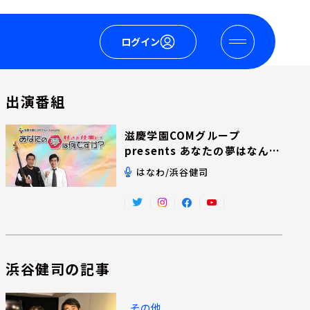
ログイン
出演番組
滋慶学園COMグループ
presents あなたの夢はなんで
すか？
はなわ/浜谷健司
浜谷健司の記事
その他