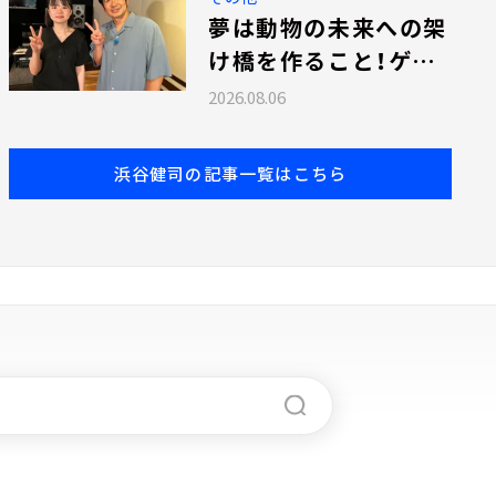
夢は動物の未来への架
け橋を作ること！ゲス
トは動物園・水族館＆
2026.08.06
テクノロジー専攻の佐
藤暖華さん！
浜谷健司の記事一覧はこちら