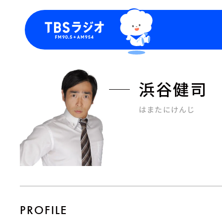
今日の番組表
トピッ
週間番組表
TBS
浜谷健司
Podca
お知ら
はまたにけんじ
PROFILE