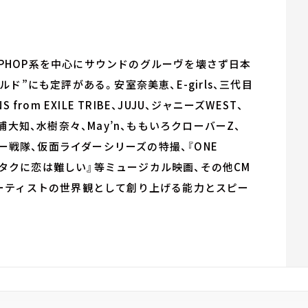
HIPHOP系を中心にサウンドのグルーヴを壊さず日本
”にも定評がある。安室奈美恵、E-girls、三代目
ONS from EXILE TRIBE、JUJU、ジャニーズWEST、
EN、三浦大知、水樹奈々、May’n、ももいろクローバーZ、
スーパー戦隊、仮面ライダーシリーズの特撮、『ONE
『ヲタクに恋は難しい』等ミュージカル映画、その他CM
ーティストの世界観として創り上げる能力とスピー