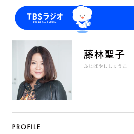
今日の番組表
トピッ
週間番組表
TBS
藤林聖子
Podca
お知ら
ふじばやししょうこ
PROFILE