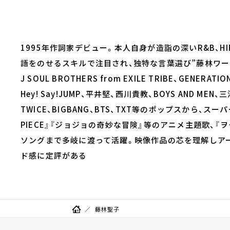
1995年作詞家デビュー。本人自身が造詣の深いR&B、
語をのせるスキルで注目され、独特な言葉選び”藤林ワールド
J SOUL BROTHERS from EXILE TRIBE、GENERATI
Hey! Say!JUMP、平井堅、西川貴教、BOYS AND M
TWICE、BIGBANG、BTS、TXT等のポップスから、
PIECE』『ジョジョの奇妙な冒険』等のアニメ主題歌、
ソングまで多岐に渡って活躍。映像作品の芯を理解しア
ド感に定評がある
藤林聖子