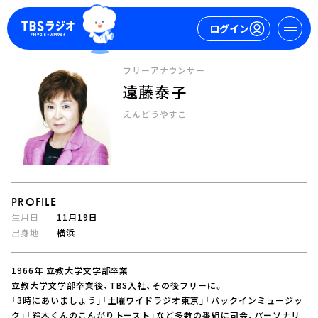
ログイン
フリーアナウンサー
遠藤泰子
マイページ
えんどうやすこ
新規会員登録
ログイン
PROFILE
生月日
11月19日
出身地
横浜
今日の番組表
1966年 立教大学文学部卒業
週間番組表
立教大学文学部卒業後、TBS入社、その後フリーに。
トピックス
「3時にあいましょう」「土曜ワイドラジオ東京」「パックインミュージッ
TBS Podcast
ク」「鈴木くんのこんがりトースト」など多数の番組に司会、パーソナリ