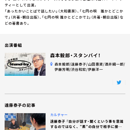
お知らせ
ティーとして出演。
イベント・グッズ
「あったかいことばで話したい」（大和書房）、「七円の唄 誰かとどこか
YouTube
で」（共著・朝日出版）、「七円の唄 誰かとどこかで2」（共著・朝日出版）な
会社情報
どの著書あり。
出演番組
森本毅郎・スタンバイ！
森本毅郎/遠藤泰子/山田惠資/酒井綱一郎/
伊藤芳明/渋谷和宏/伊藤洋一
遠藤泰子の記事
カルチャー
遠藤泰子 『自分が話す・聞くという事を意識
するのではなく、 ”素”の自分で相手に接す