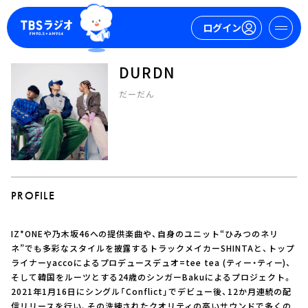
ログイン
DURDN
マイページ
だーだん
新規会員登録
ログイン
PROFILE
IZ*ONEや乃木坂46への提供楽曲や、自身のユニット“ひみつのネリ
今日の番組表
ネ”でも多彩なスタイルを披露するトラックメイカーSHINTAと、トップ
ライナーyaccoによるプロデュースデュオ=tee tea (ティー・ティー)、
週間番組表
そして韓国をルーツとする24歳のシンガーBakuによるプロジェクト。
トピックス
2021年1月16日にシングル「Conflict」でデビュー後、12か月連続の配
TBS Podcast
信リリースを行い、その洗練されたクオリティの高いサウンドで多くの