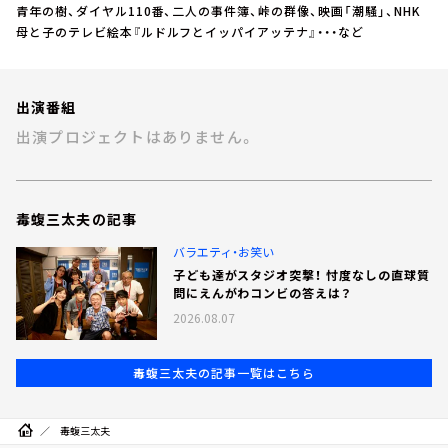
青年の樹、ダイヤル110番、二人の事件簿、峠の群像、映画「潮騒」、NHK
母と子のテレビ絵本『ルドルフとイッパイアッテナ』・・・など
出演番組
出演プロジェクトはありません。
毒蝮三太夫の記事
バラエティ・お笑い
子ども達がスタジオ突撃！ 忖度なしの直球質
問にえんがわコンビの答えは？
2026.08.07
毒蝮三太夫の記事一覧はこちら
毒蝮三太夫