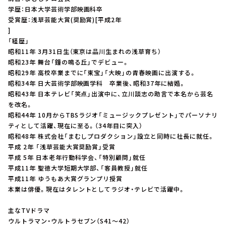
お知らせ
学歴：日本大学芸術学部映画科卒
イベント・グッズ
受賞歴：浅草芸能大賞(奨励賞)[平成2年
YouTube
]
会社情報
「経歴」
昭和11年 3月31日生（東京は品川生まれの浅草育ち）
昭和23年 舞台「鐘の鳴る丘」でデビュー。
昭和29年 高校卒業までに「東宝」「大映」の青春映画に出演する。
昭和34年 日大芸術学部映画学科 卒業後、昭和37年に結婚。
昭和43年 日本テレビ「笑点」出演中に、立川談志の助言で本名から芸名
を改名。
昭和44年 10月からTBSラジオ「ミュージックプレゼント」でパーソナリ
ティとして活躍、現在に至る。（34年目に突入）
昭和48年 株式会社「まむしプロダクション」設立と同時に社長に就任。
平成 2年 「浅草芸能大賞奨励賞」受賞
平成 5年 日本老年行動科学会、「特別顧問」就任
平成11年 聖徳大学短期大学部、「客員教授」就任
平成11年 ゆうもあ大賞グランプリ授賞
本業は俳優。現在はタレントとしてラジオ・テレビで活躍中。
主なTVドラマ
ウルトラマン・ウルトラセブン（S41～42）