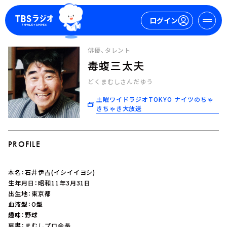
ログイン
俳優、タレント
毒蝮三太夫
マイページ
どくまむしさんだゆう
新規会員登録
ログイン
土曜ワイドラジオTOKYO ナイツのちゃ
きちゃき大放送
PROFILE
本名：石井伊吉(イシイイヨシ)
今日の番組表
生年月日：昭和11年3月31日
出生地：東京都
週間番組表
血液型：O型
トピックス
趣味：野球
TBS Podcast
肩書：まむしプロ会長