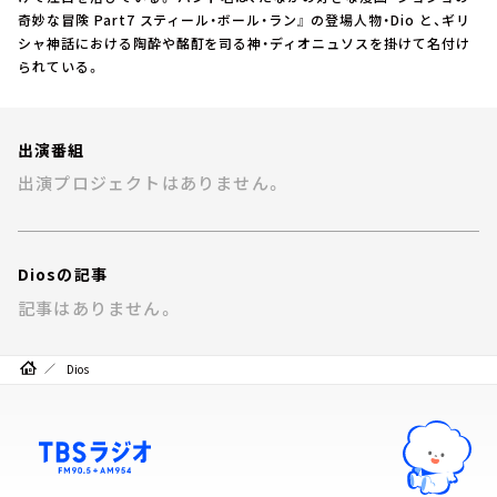
お知らせ
奇妙な冒険 Part7 スティール・ボール・ラン』 の登場人物・Dio と、ギリ
イベント・グッズ
シャ神話における陶酔や酩酊を司る神・ディオニュソスを掛けて名付け
YouTube
られている。
会社情報
出演番組
出演プロジェクトはありません。
Diosの記事
記事はありません。
Dios