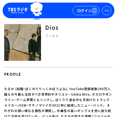
ログイン
Dios
マイページ
でぃおす
新規会員登録
ログイン
PROFILE
たなか (前職・ぼくのりりっくのぼうよみ)、YouTube登録者数200万人
今日の番組表
越えの今最も注目すべき世界的ギタリスト・ Ichika Nito、ボカロやオン
ライン・ゲーム界隈ともリンクし、ぼくりり過去作も手掛けたトラック
週間番組表
メイカー/SSW・ササノマリイが2021年に結成したニュー・バンド。 そ
トピックス
れぞれの類い稀なる個性が爆発し、中毒性の高いポップスを世に放ち続
TBS Podcast
けて注目を浴びている。 バンド名は、たなかの好きな漫画『ジョジョの