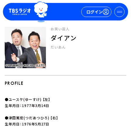
ログイン
お笑い芸人
ダイアン
マイページ
だいあん
新規会員登録
ログイン
PROFILE
●ユースケ(ゆーすけ) 【左】
今日の番組表
生年月日：1977年3月14日
週間番組表
●津田篤宏(つだあつひろ) 【右】
トピックス
生年月日：1976年5月27日
TBS Podcast