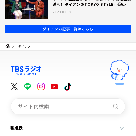
送へ！『ダイアンのTOKYO STYLE』 番組初
イベント、「オシャレ」をテーマに大盛況にて
2023.03.19
終了！
ダイアンの記事一覧はこちら
ダイアン
番組表