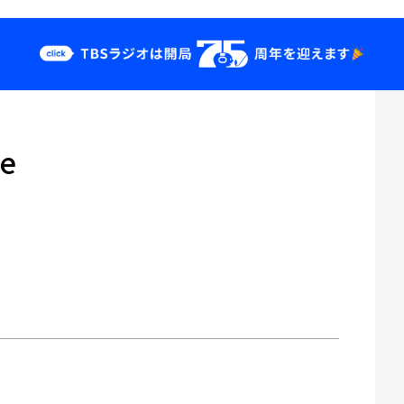
クス
イベント・グッ
ズ
ie
st
YouTube
せ
会社情報