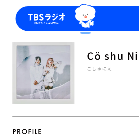
今日の番組表
トピッ
週間番組表
TBS
Cö shu N
Podca
お知ら
こしゅにえ
PROFILE