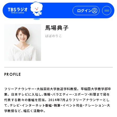
ログイン
馬場典子
マイページ
ばばのりこ
新規会員登録
ログイン
PROFILE
フリーアナウンサー・大阪芸術大学放送学科教授。 早稲田大学商学部卒
今日の番組表
業。 日本テレビに入社し、情報・バラエティー・スポーツ・料理まで局を
代表する数々の番組を担当。 2014年7月よりフリーアナウンサーとし
週間番組表
て、テレビ・インターネット番組・執筆・イベント司会・ナレーション・大
トピックス
学教授など、幅広く活動中。
TBS Podcast