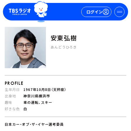
ログイン
安東弘樹
マイページ
あんどうひろき
新規会員登録
ログイン
PROFILE
生年月日
1967年10月8日（天秤座）
出身地
神奈川県横浜市
趣味
車の運転、スキー
今日の番組表
好きな色
白
週間番組表
トピックス
日本カー・オブ・ザ・イヤー選考委員
TBS Podcast