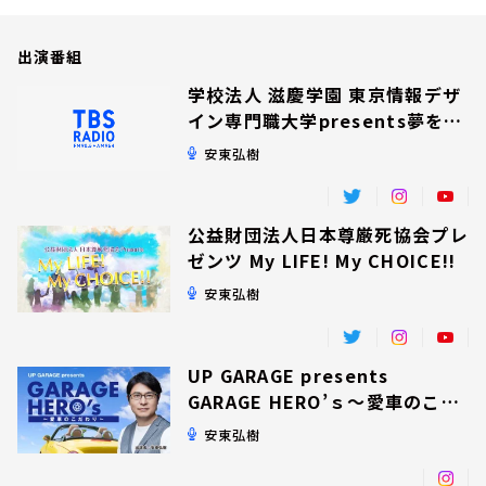
お知らせ
イベント・グッズ
出演番組
YouTube
会社情報
学校法人 滋慶学園 東京情報デザ
イン専門職大学presents夢を追
いかけて！
安東弘樹
公益財団法人日本尊厳死協会プレ
ゼンツ My LIFE! My CHOICE!!
安東弘樹
UP GARAGE presents
GARAGE HERO’ｓ～愛車のこだ
わり～
安東弘樹