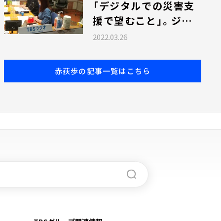
「デジタルでの災害支
援で望むこと」。ジャ
ーナリスト・藤代裕之
2022.03.26
さんが語る
赤荻歩の記事一覧はこちら