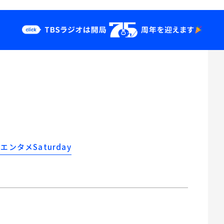
クス
イベント・グッ
ズ
st
YouTube
せ
会社情報
／エンタメSaturday