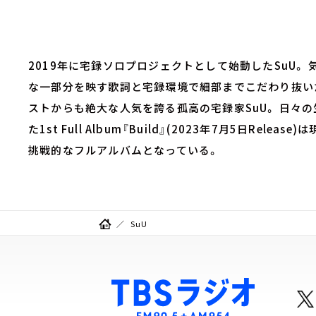
2019年に宅録ソロプロジェクトとして始動したSuU。
な一部分を映す歌詞と宅録環境で細部までこだわり抜い
ストからも絶大な人気を誇る孤高の宅録家SuU。 日々
た1st Full Album『Build』(2023年7月5日Re
挑戦的なフルアルバムとなっている。
SuU