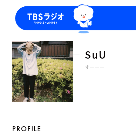
今日の番組表
トピッ
週間番組表
TBS
SuU
Podca
お知ら
すーーー
PROFILE