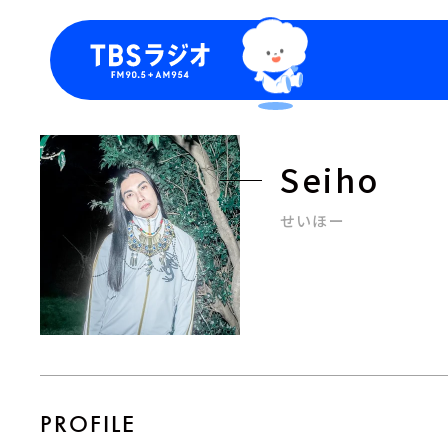
今日の番組表
トピッ
週間番組表
TBS
Seiho
Podca
お知ら
せいほー
PROFILE