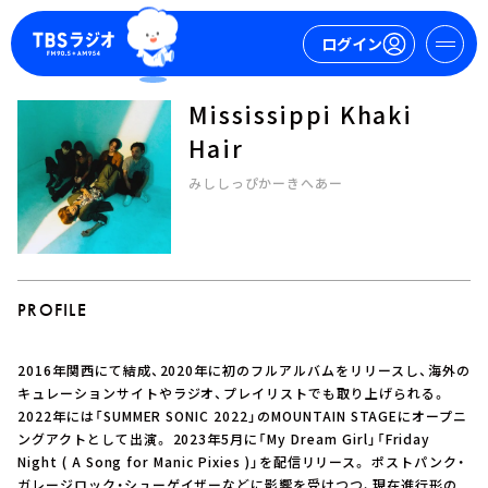
ログイン
Mississippi Khaki
マイページ
Hair
みししっぴかーきへあー
新規会員登録
ログイン
PROFILE
2016年関西にて結成、2020年に初のフルアルバムをリリースし、海外の
今日の番組表
キュレーションサイトやラジオ、プレイリストでも取り上げられる。
2022年には「SUMMER SONIC 2022」のMOUNTAIN STAGEにオープニ
週間番組表
ングアクトとして出演。 2023年5月に「My Dream Girl」「Friday
トピックス
Night ( A Song for Manic Pixies )」を配信リリース。 ポストパンク・
TBS Podcast
ガレージロック・シューゲイザーなどに影響を受けつつ、現在進行形の