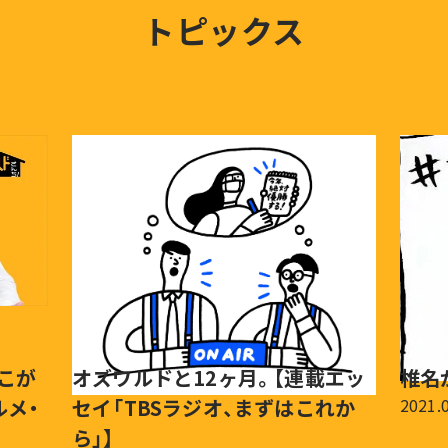
TOPICS
トピックス
ここが
オズワルドと12ヶ月。【連載エッ
椎名
ルメ・
セイ「TBSラジオ、まずはこれか
2021.
ら」】