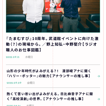
『たまむすび』10周年。武道館イベントに向けた激
動（？）の現場から。／野上知弘・中野堅介【ラジオ
職人のお仕事図鑑】
2022.09.15
木曜日
山形の少年時代がよみがえる？！ 渡部峻アナに聞く
『ハリー・ポッター』の魅力【アナウンサーの推し事】
2022.09.09
金曜日
熱くて苦い思い出がよみがえる。日比麻音子アナに聞
く「高校演劇」の世界。【アナウンサーの推し事】