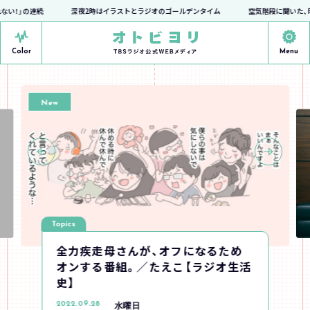
！」の連続
深夜2時はイラストとラジオのゴールデンタイム
空気階段に聞いた、印象
Color
Menu
New
Topics
全力疾走母さんが、オフになるため
オンする番組。／たえこ【ラジオ生活
史】
2022.09.28
水曜日