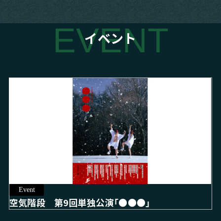
EVENT
イベント
Event
空気階段 第9回単独公演「●●●」